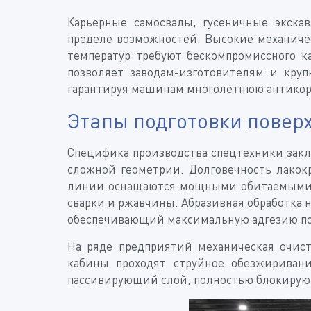
Карьерные самосвалы, гусеничные экск
пределе возможностей. Высокие механичес
температур требуют бескомпромиссного к
позволяет заводам-изготовителям и кр
гарантируя машинам многолетнюю антикорр
Этапы подготовки повер
Специфика производства спецтехники закл
сложной геометрии. Долговечность лакокр
линии оснащаются мощными обитаемыми д
сварки и ржавчины. Абразивная обработка 
обеспечивающий максимальную адгезию по
На ряде предприятий механическая очис
кабины проходят струйное обезжириван
пассивирующий слой, полностью блокирующ