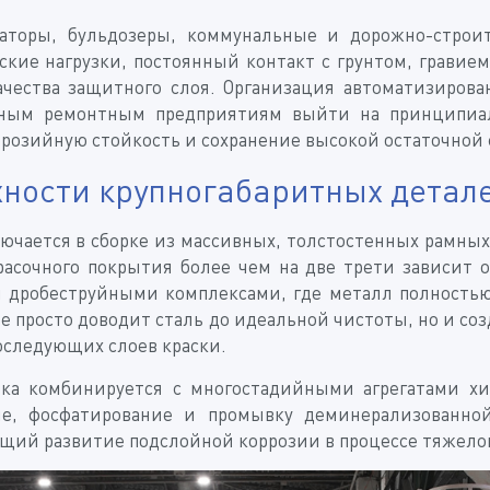
аваторы, бульдозеры, коммунальные и дорожно-стро
кие нагрузки, постоянный контакт с грунтом, гравие
ачества защитного слоя. Организация автоматизиров
упным ремонтным предприятиям выйти на принципиал
озийную стойкость и сохранение высокой остаточной 
хности крупногабаритных детал
ючается в сборке из массивных, толстостенных рамных
асочного покрытия более чем на две трети зависит о
робеструйными комплексами, где металл полностью 
не просто доводит сталь до идеальной чистоты, но и с
следующих слоев краски.
тка комбинируется с многостадийными агрегатами хи
ие, фосфатирование и промывку деминерализованно
ий развитие подслойной коррозии в процессе тяжелой