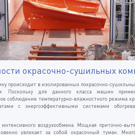
ности окрасочно-сушильных ком
ику происходит в изолированных покрасочно-сушильных
ем. Поскольку для данного класса машин примен
ное соблюдение температурно-влажностного режима кр
атами с энергоэффективными системами обогрева
.
интенсивного воздухообмена. Мощная приточно-выт
новенно увлекает за собой окрасочный туман. Мног